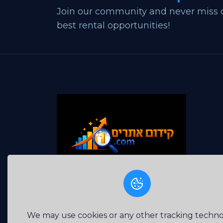
Join our community and never miss 
best rental opportunities!
Easily upload your products and start making sa
quickly with our user-friendly platform and effic
tools.
We may use cookies or any other tracking techno