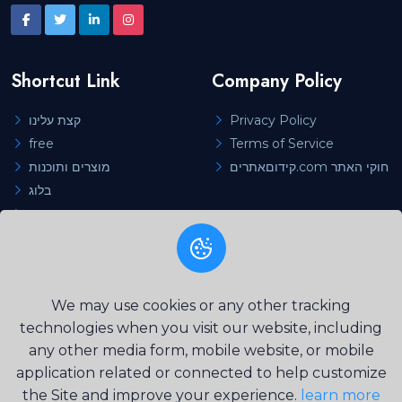
Shortcut Link
Company Policy
קצת עלינו
Privacy Policy
free
Terms of Service
קידוםאתרים.com חוקי האתר
מוצרים ותוכנות
בלוג
צור קשר
Categories
We may use cookies or any other tracking
כלים לקידום אתרים
technologies when you visit our website, including
any other media form, mobile website, or mobile
application related or connected to help customize
the Site and improve your experience.
learn more