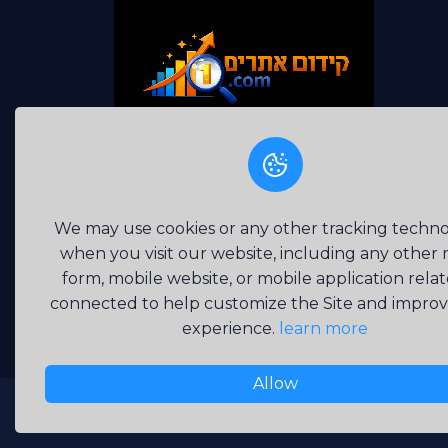
Easily upload your products and start making sa
quickly with our user-friendly platform and effic
tools.
We may use cookies or any other tracking techno
when you visit our website, including any other
form, mobile website, or mobile application rela
connected to help customize the Site and impro
experience.
learn more
Allow
Copyright © 2026 קידום אתרים A