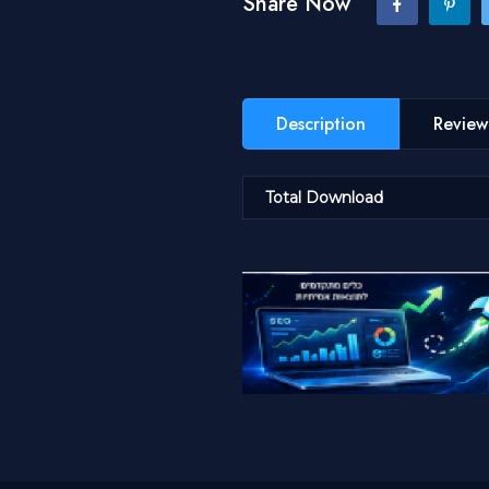
Share Now
Description
Review
Total Download