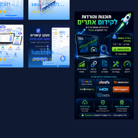
seo - תוכנה
תוס -
לקידו...
(2)
(0)
m
backlinks
tracker...