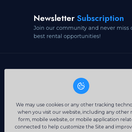
Newsletter
Subscription
Join our community and never miss 
best rental opportunities!
Easily upload your products and start making sa
quickly with our user-friendly platform and effic
tools.
We may use cookies or any other tracking techno
when you visit our website, including any other
form, mobile website, or mobile application rela
connected to help customize the Site and impro